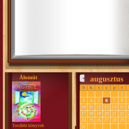
Álomút
augusztus
«
h
k
s
c
p
s
1
3
4
5
6
7
8
10
11
12
13
14
15
17
18
19
20
21
22
24
25
26
27
28
29
További könyvek
31