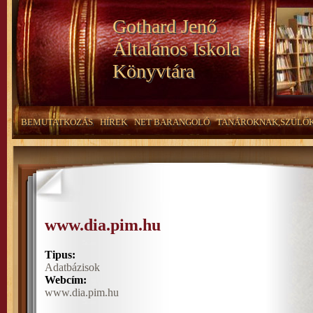
Gothard Jenő
Általános Iskola
Könyvtára
BEMUTATKOZÁS
HÍREK
NET BARANGOLÓ
TANÁROKNAK,SZÜLŐ
www.dia.pim.hu
Tipus:
Adatbázisok
Webcím:
www.dia.pim.hu