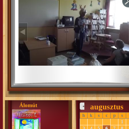
Álomút
augusztus
«
h
k
s
c
p
s
1
3
4
5
6
7
8