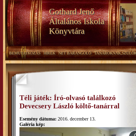
Gothard Jenő
Általános Iskola
Könyvtára
BEMUTATKOZÁS
HÍREK
NET BARANGOLÓ
TANÁROKNAK,SZÜLŐ
Téli játék: Író-olvasó találkozó
Devecsery László költő-tanárral
Esemény dátuma:
2016. december 13.
Galéria kép: