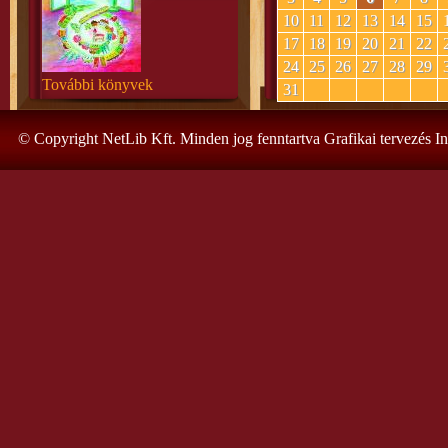
10
11
12
13
14
15
17
18
19
20
21
22
24
25
26
27
28
29
További könyvek
31
© Copyright NetLib Kft. Minden jog fenntartva Grafikai tervezés I