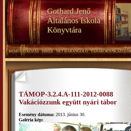
Gothard Jenő
Általános Iskola
Könyvtára
BEMUTATKOZÁS
HÍREK
NET BARANGOLÓ
TANÁROKNAK,SZÜLŐ
TÁMOP-3.2.4.A-111-2012-0088
Vakációzzunk együtt nyári tábor
Esemény dátuma:
2013. június 30.
Galéria kép: