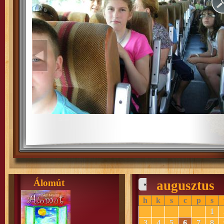
Álomút
augusztus
«
h
k
s
c
p
s
1
3
4
5
6
7
8