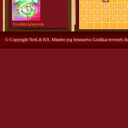
10
11
12
13
14
15
17
18
19
20
21
22
24
25
26
27
28
29
További könyvek
31
© Copyright NetLib Kft. Minden jog fenntartva Grafikai tervezés I