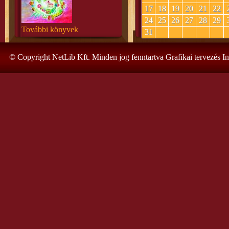
17
18
19
20
21
22
24
25
26
27
28
29
További könyvek
31
© Copyright NetLib Kft. Minden jog fenntartva Grafikai tervezés I