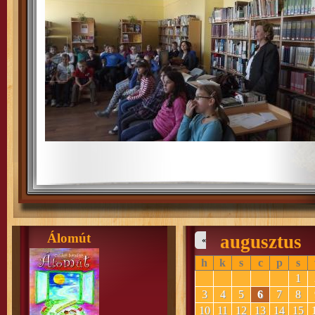
Álomút
augusztus
«
h
k
s
c
p
s
1
3
4
5
6
7
8
10
11
12
13
14
15