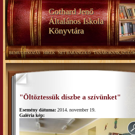
Gothard Jenő
Általános Iskola
Könyvtára
BEMUTATKOZÁS
HÍREK
NET BARANGOLÓ
TANÁROKNAK,SZÜLŐ
"Öltöztessük díszbe a szívünket"
Esemény dátuma:
2014. november 19.
Galéria kép: