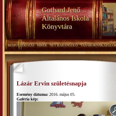
Gothard Jenő
Általános Iskola
Könyvtára
BEMUTATKOZÁS
HÍREK
NET BARANGOLÓ
TANÁROKNAK,SZÜLŐ
Lázár Ervin születésnapja
Esemény dátuma:
2016. május 05.
Galéria kép: