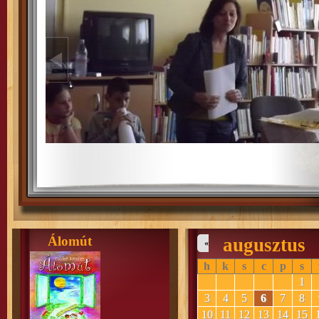
Álomút
augusztus
«
h
k
s
c
p
s
1
3
4
5
6
7
8
10
11
12
13
14
15