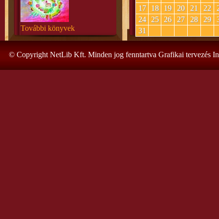
17
18
19
20
21
22
24
25
26
27
28
29
További könyvek
31
© Copyright NetLib Kft. Minden jog fenntartva Grafikai tervezés I