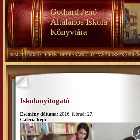
Gothard Jenő
Általános Iskola
Könyvtára
BEMUTATKOZÁS
HÍREK
NET BARANGOLÓ
TANÁROKNAK,SZÜLŐ
Iskolanyitogató
Esemény dátuma:
2016. február 27.
Galéria kép: