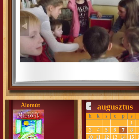
Álomút
augusztus
«
h
k
s
c
p
s
1
3
4
5
6
7
8
10
11
12
13
14
15