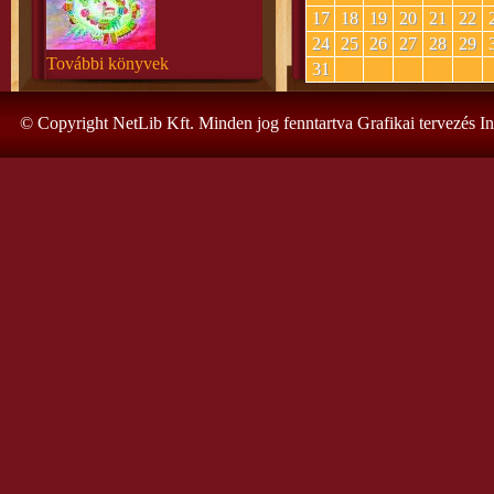
17
18
19
20
21
22
24
25
26
27
28
29
További könyvek
31
© Copyright NetLib Kft. Minden jog fenntartva Grafikai tervezés I