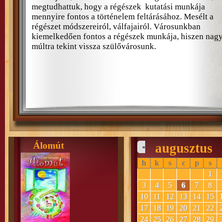
megtudhattuk, hogy a régészek kutatási munkája
mennyire fontos a történelem feltárásához. Mesélt a
régészet módszereiról, válfajairól. Városunkban
kiemelkedően fontos a régészek munkája, hiszen nag
múltra tekint vissza szülővárosunk.
Álomút
augusztus
«
h
k
s
c
p
s
1
3
4
5
6
7
8
10
11
12
13
14
15
17
18
19
20
21
22
24
25
26
27
28
29