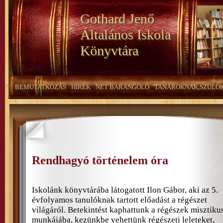
Gothard Jenő
Általános Iskola
Könyvtára
BEMUTATKOZÁS
HÍREK
NET BARANGOLÓ
TANÁROKNAK,SZÜLŐ
Rendhagyó történelem óra
Iskolánk könyvtárába látogatott Ilon Gábor, aki az 5.
évfolyamos tanulóknak tartott előadást a régészet
világáról. Betekintést kaphattunk a régészek misztiku
munkájába, kezünkbe vehettünk régészeti leleteket,