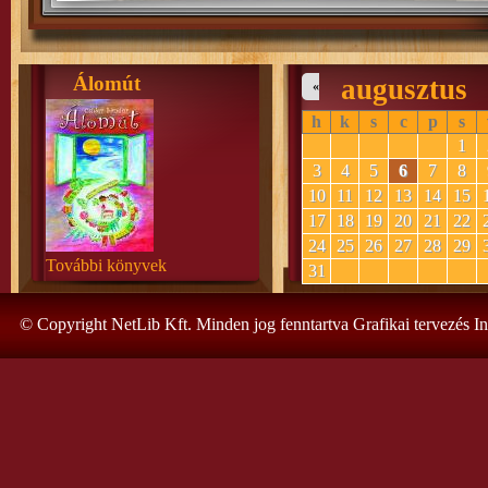
Álomút
augusztus
«
h
k
s
c
p
s
1
3
4
5
6
7
8
10
11
12
13
14
15
17
18
19
20
21
22
24
25
26
27
28
29
További könyvek
31
© Copyright NetLib Kft. Minden jog fenntartva Grafikai tervezés I