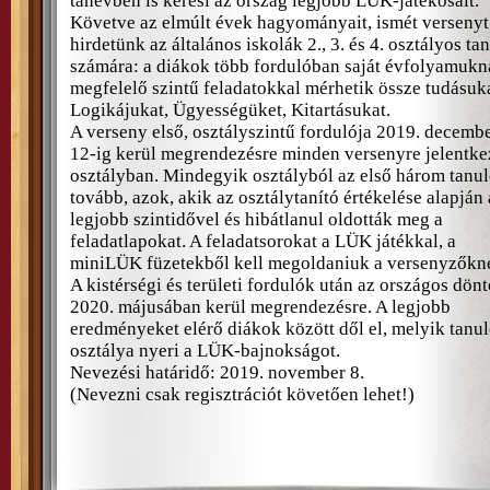
tanévben is keresi az ország legjobb LÜK-játékosait.
Követve az elmúlt évek hagyományait, ismét versenyt
hirdetünk az általános iskolák 2., 3. és 4. osztályos ta
számára: a diákok több fordulóban saját évfolyamukn
megfelelő szintű feladatokkal mérhetik össze tudásuka
Logikájukat, Ügyességüket, Kitartásukat.
A verseny első, osztályszintű fordulója 2019. decemb
12-ig kerül megrendezésre minden versenyre jelentke
osztályban. Mindegyik osztályból az első három tanul
tovább, azok, akik az osztálytanító értékelése alapján 
legjobb szintidővel és hibátlanul oldották meg a
feladatlapokat. A feladatsorokat a LÜK játékkal, a
miniLÜK füzetekből kell megoldaniuk a versenyzőkn
A kistérségi és területi fordulók után az országos dönt
2020. májusában kerül megrendezésre. A legjobb
eredményeket elérő diákok között dől el, melyik tanul
osztálya nyeri a LÜK-bajnokságot.
Nevezési határidő: 2019. november 8.
(Nevezni csak regisztrációt követően lehet!)