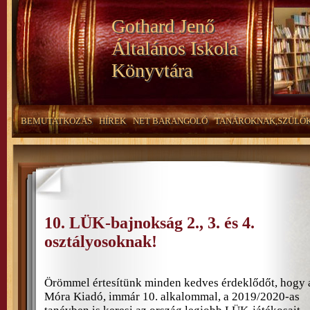
Gothard Jenő
Általános Iskola
Könyvtára
BEMUTATKOZÁS
HÍREK
NET BARANGOLÓ
TANÁROKNAK,SZÜLŐ
10. LÜK-bajnokság 2., 3. és 4.
osztályosoknak!
Örömmel értesítünk minden kedves érdeklődőt, hogy 
Móra Kiadó, immár 10. alkalommal, a 2019/2020-as